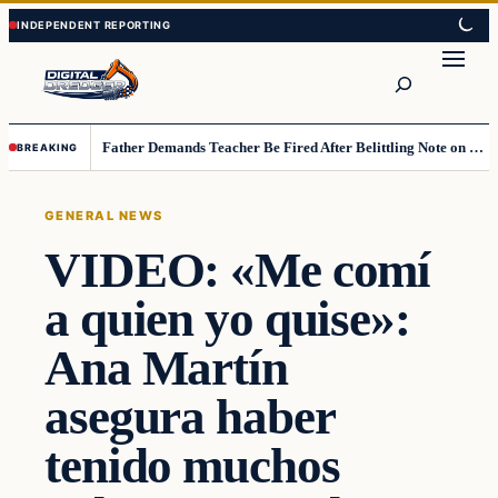
Skip
Skip
to
to
Search
content
content
Father Demands Teacher Be Fired After Belittling Note on Second‑Grader’s Math Worksheet
BREAKING
GENERAL NEWS
VIDEO: «Me comí
a quien yo quise»:
Ana Martín
asegura haber
tenido muchos