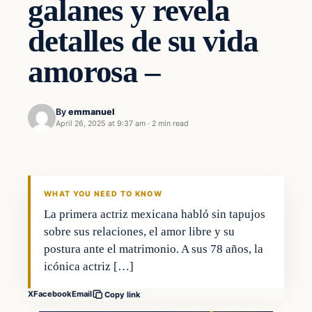
galanes y revela
detalles de su vida
amorosa –
By
emmanuel
April 26, 2025 at 9:37 am
·
2 min read
WHAT YOU NEED TO KNOW
La primera actriz mexicana habló sin tapujos
sobre sus relaciones, el amor libre y su
postura ante el matrimonio. A sus 78 años, la
icónica actriz […]
X
Facebook
Email
Copy link