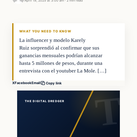
April 19, 2025 at 3:00 am
·
2 min read
WHAT YOU NEED TO KNOW
La influencer y modelo Karely
Ruiz sorprendió al confirmar que sus
ganancias mensuales podrían alcanzar
hasta 5 millones de pesos, durante una
entrevista con el youtuber La Mole. […]
X
Facebook
Email
Copy link
THE DIGITAL DREDGER