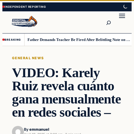
Skip
Skip
to
to
Search
content
content
Father Demands Teacher Be Fired After Belittling Note on Second‑Grader’s Math Worksheet
BREAKING
GENERAL NEWS
VIDEO: Karely
Ruiz revela cuánto
gana mensualmente
en redes sociales –
By
emmanuel