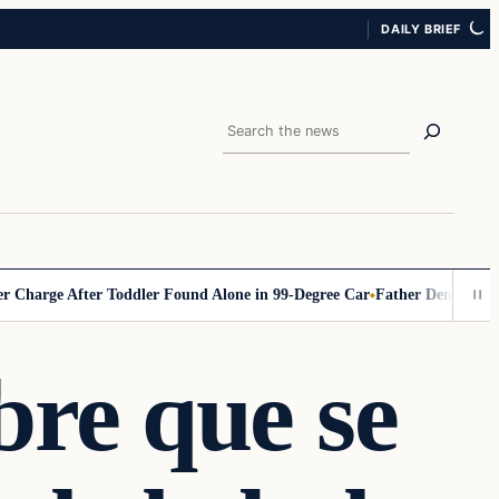
DAILY BRIEF
Search
rge After Toddler Found Alone in 99‑Degree Car
Father Demands Teacher
re que se