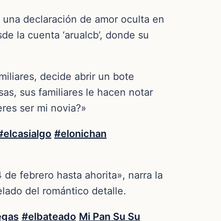
ró una declaración de amor oculta en
e la cuenta ‘arualcb’, donde su
iliares, decide abrir un bote
as, sus familiares le hacen notar
res ser mi novia?»
#elcasialgo
#elonichan
 de febrero hasta ahorita», narra la
lado del romántico detalle.
egas
#elbateado
Mi Pan Su Su