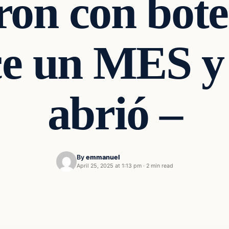
ron con bot
ce un MES y 
abrió –
By
emmanuel
April 25, 2025 at 1:13 pm
·
2 min read