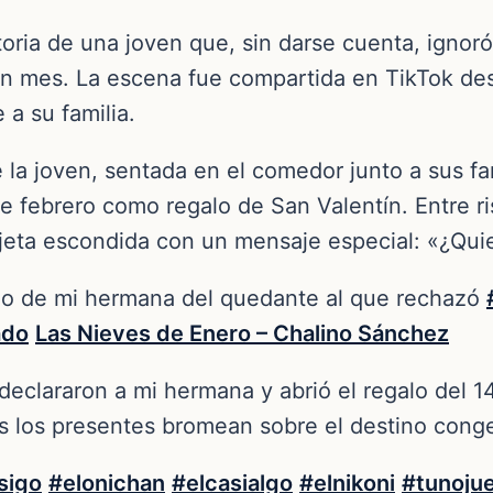
istoria de una joven que, sin darse cuenta, igno
n mes. La escena fue compartida en TikTok desd
a su familia.
la joven, sentada en el comedor junto a sus fam
e febrero como regalo de San Valentín. Entre ris
jeta escondida con un mensaje especial: «¿Quie
o de mi hermana del quedante al que rechazó
ado
Las Nieves de Enero – Chalino Sánchez
 declararon a mi hermana y abrió el regalo del 14
s los presentes bromean sobre el destino conge
sigo
#elonichan
#elcasialgo
#elnikoni
#tunoju