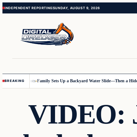
Skip
Skip
INDEPENDENT REPORTING
SUNDAY, AUGUST 9, 2026
to
to
content
content
 Online Posts
Family Sets Up a Backyard Water Slide—Then a Hidden 
BREAKING
VIDEO: J