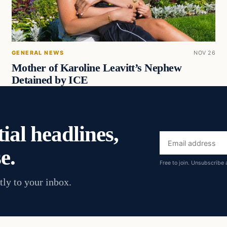
GENERAL NEWS
NOV 26
Mother of Karoline Leavitt’s Nephew
Detained by ICE
ial headlines,
Email
e.
address
Free to join. Unsubscribe 
tly to your inbox.