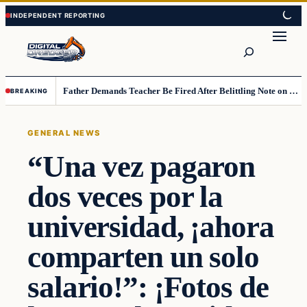
Skip
Skip
to
to
Search
content
content
Father Demands Teacher Be Fired After Belittling Note on Second‑Grader’s Math Worksheet
BREAKING
GENERAL NEWS
“Una vez pagaron
dos veces por la
universidad, ¡ahora
comparten un solo
salario!”: ¡Fotos de