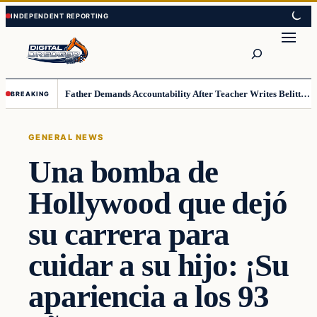
Skip
Skip
to
to
Search
content
content
Father Demands Accountability After Teacher Writes Belittling Note on Second-Grader’s Math Work
BREAKING
GENERAL NEWS
Una bomba de
Hollywood que dejó
su carrera para
cuidar a su hijo: ¡Su
apariencia a los 93