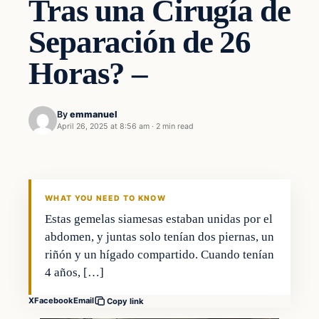
Tras una Cirugía de
Separación de 26
Horas? –
By
emmanuel
April 26, 2025 at 8:56 am
·
2 min read
WHAT YOU NEED TO KNOW
Estas gemelas siamesas estaban unidas por el
abdomen, y juntas solo tenían dos piernas, un
riñón y un hígado compartido. Cuando tenían
4 años, […]
X
Facebook
Email
Copy link