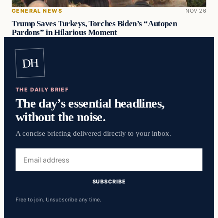
GENERAL NEWS
NOV 26
Trump Saves Turkeys, Torches Biden’s “Autopen
Pardons” in Hilarious Moment
DH
THE DAILY BRIEF
The day’s essential headlines,
without the noise.
A concise briefing delivered directly to your inbox.
Email
address
SUBSCRIBE
Free to join. Unsubscribe any time.