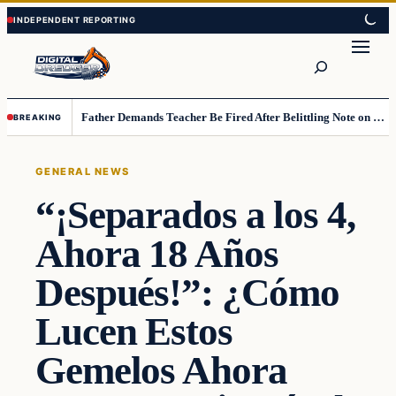
Skip
Skip
to
to
Search
content
content
Father Demands Teacher Be Fired After Belittling Note on Second‑Grader’s Math Worksheet
BREAKING
GENERAL NEWS
“¡Separados a los 4,
Ahora 18 Años
Después!”: ¿Cómo
Lucen Estos
Gemelos Ahora