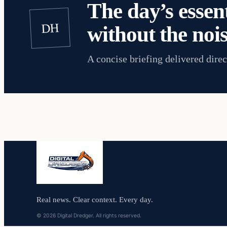
The day’s essent
DH
without the nois
A concise briefing delivered direc
Real news. Clear context. Every day.
© 2026 Digital Dredger. All rights reserved.