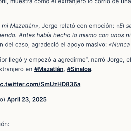
il, muestra cómo el extranjero lo corrió de una
 mi Mazatlán»
, Jorge relató con emoción:
«El s
miendo. Antes había hecho lo mismo con unos n
ión del caso, agradeció el apoyo masivo:
«Nunca 
or llegó y empezó a agredirme”, narró Jorge, el
xtranjero en
#Mazatlán
,
#Sinaloa
.
ic.twitter.com/SmUzHD836a
no)
April 23, 2025
ión: