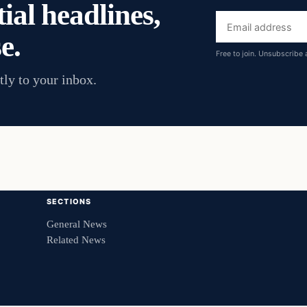
ial headlines,
Email
e.
address
Free to join. Unsubscribe 
tly to your inbox.
SECTIONS
General News
Related News