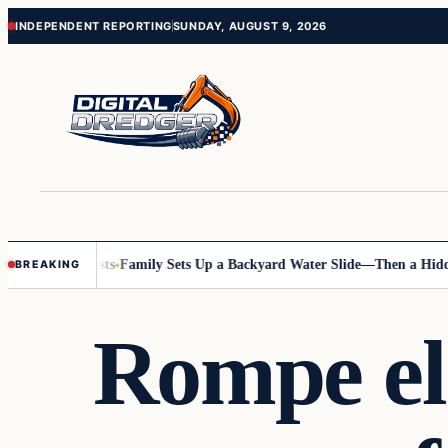
Skip
Skip
INDEPENDENT REPORTING
SUNDAY, AUGUST 9, 2026
to
to
content
content
 Online Posts
Family Sets Up a Backyard Water Slide—Then a Hidden H
BREAKING
Rompe el 