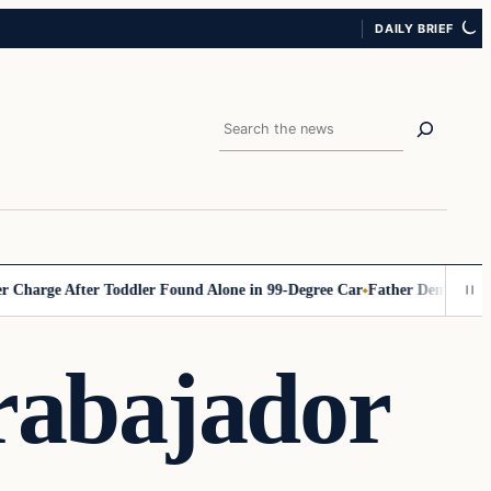
DAILY BRIEF
Search
ge After Toddler Found Alone in 99‑Degree Car
Father Demands Teacher
trabajador