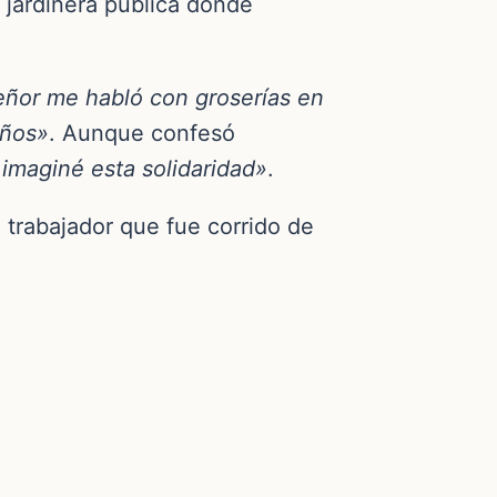
 jardinera pública donde
eñor me habló con groserías en
iños»
. Aunque confesó
imaginé esta solidaridad»
.
 trabajador que fue corrido de