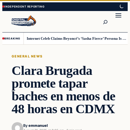
Skip
Skip
to
to
Search
content
content
Internet Celeb Claims Beyoncé’s ‘Sasha Fierce’ Persona Is a Demonic Spirit [VIDEO]
BREAKING
GENERAL NEWS
Clara Brugada
promete tapar
baches en menos de
48 horas en CDMX
By
emmanuel