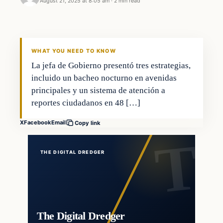
August 21, 2025 at 8:05 am
·
2 min read
WHAT YOU NEED TO KNOW
La jefa de Gobierno presentó tres estrategias,
incluido un bacheo nocturno en avenidas
principales y un sistema de atención a
reportes ciudadanos en 48 […]
X
Facebook
Email
Copy link
THE DIGITAL DREDGER
The Digital Dredger