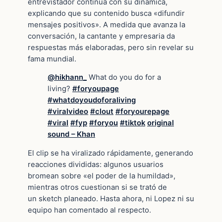
entrevistador continúa con su dinámica,
explicando que su contenido busca «difundir
mensajes positivos». A medida que avanza la
conversación, la cantante y empresaria da
respuestas más elaboradas, pero sin revelar su
fama mundial.
@hikhann_
What do you do for a
living?
#foryoupage
#whatdoyoudoforaliving
#viralvideo
#clout
#foryourepage
#viral
#fyp
#foryou
#tiktok
original
sound – Khan
El clip se ha viralizado rápidamente, generando
reacciones divididas: algunos usuarios
bromean sobre «el poder de la humildad»,
mientras otros cuestionan si se trató de
un sketch planeado. Hasta ahora, ni Lopez ni su
equipo han comentado al respecto.