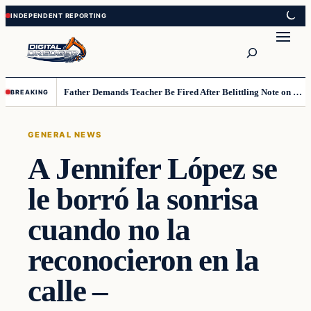
Skip
Skip
to
to
Search
content
content
Father Demands Teacher Be Fired After Belittling Note on Second‑Grader’s Math Worksheet
BREAKING
GENERAL NEWS
A Jennifer López se
le borró la sonrisa
cuando no la
reconocieron en la
calle –