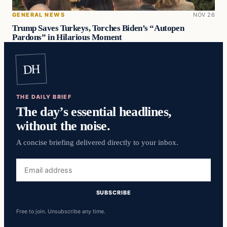
GENERAL NEWS
NOV 26
Trump Saves Turkeys, Torches Biden’s “Autopen
Pardons” in Hilarious Moment
DH
THE DAILY BRIEF
The day’s essential headlines,
without the noise.
A concise briefing delivered directly to your inbox.
Email
address
SUBSCRIBE
Free to join. Unsubscribe any time.